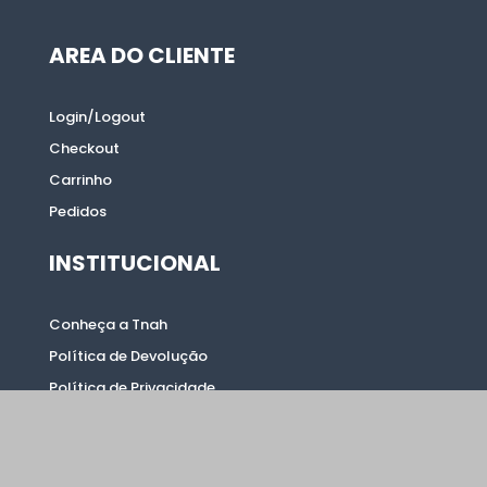
AREA DO CLIENTE
AREA DO CLIENTE
Login/Logout
Login/Logout
Checkout
Checkout
Carrinho
Carrinho
Pedidos
Pedidos
INSTITUCIONAL
INSTITUCIONAL
Conheça a Tnah
Conheça a Tnah
Política de Devolução
Política de Devolução
Política de Privacidade
Política de Privacidade
Novidades
Novidades