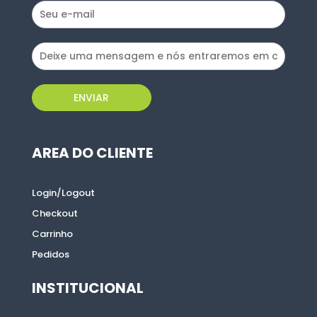
ENVIAR
ENVIAR
AREA DO CLIENTE
AREA DO CLIENTE
Login/Logout
Login/Logout
Checkout
Checkout
Carrinho
Carrinho
Pedidos
Pedidos
INSTITUCIONAL
INSTITUCIONAL