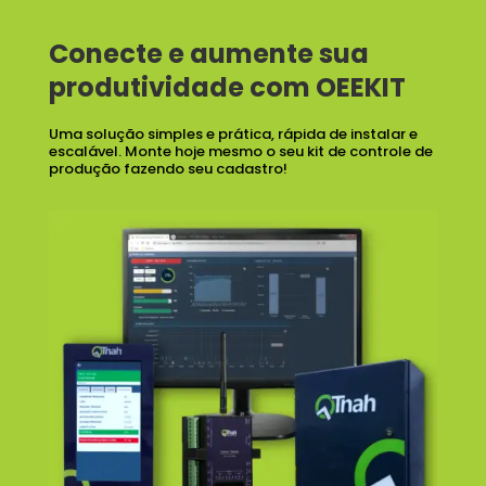
Conecte e aumente sua
produtividade com OEEKIT
Uma solução simples e prática, rápida de instalar e
escalável. Monte hoje mesmo o seu kit de controle de
produção fazendo seu cadastro!